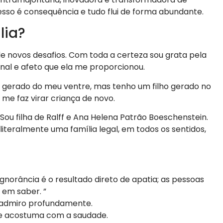
esso é consequência e tudo flui de forma abundante.
lia?
 novos desafios. Com toda a certeza sou grata pela
nal e afeto que ela me proporcionou.
lho gerado do meu ventre, mas tenho um filho gerado no
 me faz virar criança de novo.
Sou filha de Ralff e Ana Helena Patrão Boeschenstein.
teralmente uma família legal, em todos os sentidos,
ignorância é o resultado direto de apatia; as pessoas
em saber. ”
u admiro profundamente.
 se acostuma com a saudade.