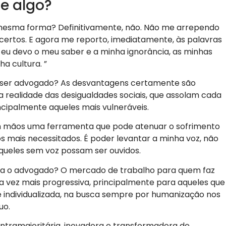
e algo?
a mesma forma? Definitivamente, não. Não me arrependo
certos. E agora me reporto, imediatamente, às palavras
 eu devo o meu saber e a minha ignorância, as minhas
a cultura. ”
e ser advogado? As desvantagens certamente são
, a realidade das desigualdades sociais, que assolam cada
cipalmente aqueles mais vulneráveis.
m mãos uma ferramenta que pode atenuar o sofrimento
os mais necessitados. É poder levantar a minha voz, não
aqueles sem voz possam ser ouvidos.
a o advogado? O mercado de trabalho para quem faz
a vez mais progressiva, principalmente para aqueles que
 individualizada, na busca sempre por humanização nos
uo.
tramajoritária, inovadora e transformadora de