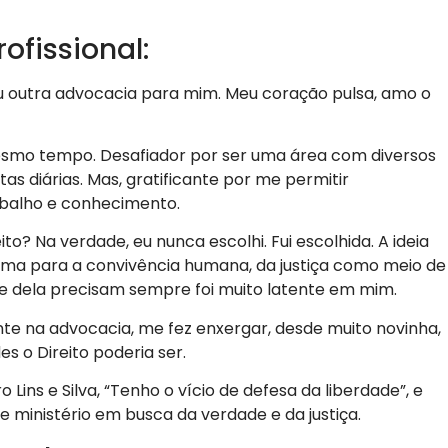
ofissional:
tiu outra advocacia para mim. Meu coração pulsa, amo o
 mesmo tempo. Desafiador por ser uma área com diversos
as diárias. Mas, gratificante por me permitir
abalho e conhecimento.
to? Na verdade, eu nunca escolhi. Fui escolhida. A ideia
rma para a convivência humana, da justiça como meio de
ue dela precisam sempre foi muito latente em mim.
te na advocacia, me fez enxergar, desde muito novinha,
s o Direito poderia ser.
 Lins e Silva, “Tenho o vício de defesa da liberdade”, e
e ministério em busca da verdade e da justiça.