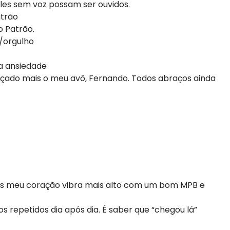
les sem voz possam ser ouvidos.
atrão
o Patrão.
/orgulho
a ansiedade
açado mais o meu avô, Fernando. Todos abraços ainda
mas meu coração vibra mais alto com um bom MPB e
 repetidos dia após dia. É saber que “chegou lá”