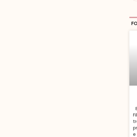
FO
B
F
t
p
e