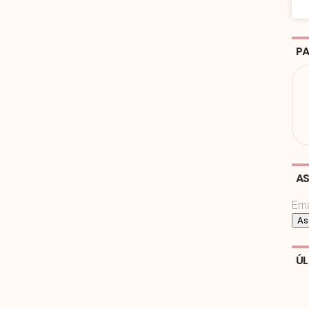
PA
AS
Ema
Ú