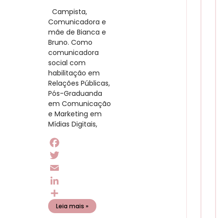
​ Campista,
Comunicadora e
mãe de Bianca e
Bruno. Como
comunicadora
social com
habilitação em
Relações Públicas,
Pós-Graduanda
em Comunicação
e Marketing em
Mídias Digitais,
Facebook
Twitter
Email
LinkedIn
Share
Leia mais »