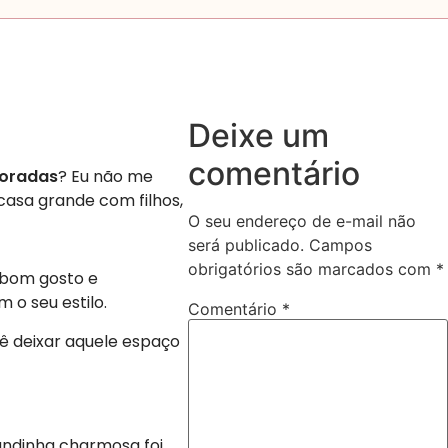
Deixe um
comentário
coradas
? Eu não me
casa grande com filhos,
O seu endereço de e-mail não
será publicado.
Campos
obrigatórios são marcados com
*
m bom gosto e
 o seu estilo.
Comentário
*
cê deixar aquele espaço
andinha charmosa foi