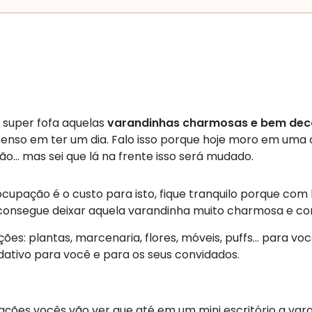
 super fofa aquelas
varandinhas charmosas e bem de
penso em ter um dia. Falo isso porque hoje moro em uma 
ão… mas sei que lá na frente isso será mudado.
ocupação é o custo para isto, fique tranquilo porque co
 consegue deixar aquela varandinha muito charmosa e com
ções: plantas, marcenaria, flores, móveis, puffs… para vo
dativo para você e para os seus convidados.
ações vocês vão ver que até em um mini escritório a var