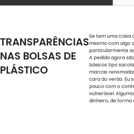
Se tem uma coisa q
TRANSPARÊNCIAS
mesmo com algo qu
particularmente ac
NAS BOLSAS DE
A pedida agora são
básicos tipo sacol
PLÁSTICO
marcas renomadas 
cara do verão. Eu 
pouco com o conteú
vulnerável. Alguma
dinheiro, de forma