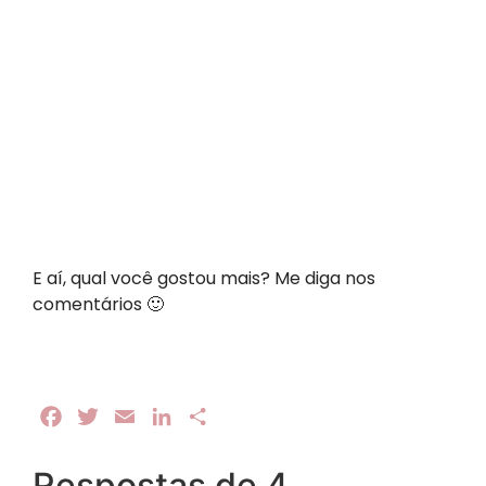
E aí, qual você gostou mais? Me diga nos
comentários 🙂
Facebook
Twitter
Email
LinkedIn
Share
Respostas de 4