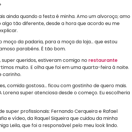
?
mais ainda quando a festa é minha. Amo um alvoroço; amo
algo tão diferente, desde a hora que acordo eu me
xplicar.
o moço da padaria, para a moça da loja… que estou
famoso parabéns. É tão bom.
s, super queridos, estiveram comigo no
restaurante
rtimos muito. E olha que foi em uma quarta-feira à noite.
e carinho.
ndes, comida gostosa… ficou com gostinho de quero mais.
. A Lorena super atenciosa desde o começo. Eu escolheria
de super profissionais: Fernando Cerqueira e Rafael
fia e vídeo, da Raquel Siqueira que cuidou da minha
a Leila, que foi a responsável pelo meu look lindo.