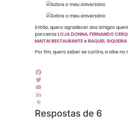
Então, quero agradecer aos amigos que
parceiros
LOJA DONNA
,
FERNANDO CERQ
MAITAI RESTAURANTE
e
RAQUEL SIQUEIRA
Por fim, quero saber se curtira, a vibe no
Facebook
Twitter
Email
LinkedIn
Share
Respostas de 6