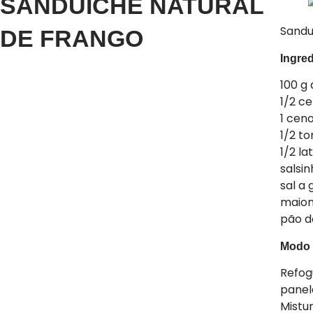
SANDUÍCHE NATURAL
Sandu
DE FRANGO
Ingred
100 g
1/2 c
1 cen
1/2 t
1/2 la
salsi
sal a 
maion
pão d
Modo 
Refog
panel
Mistu