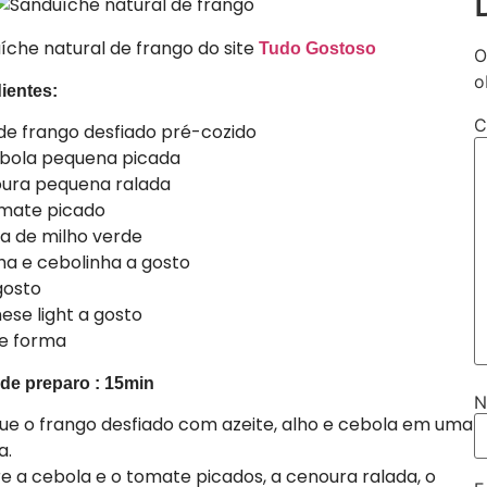
íche natural de frango do site
Tudo Gostoso
O
o
ientes:
C
 de frango desfiado pré-cozido
ebola pequena picada
oura pequena ralada
omate picado
ta de milho verde
nha e cebolinha a gosto
gosto
ese light a gosto
e forma
de preparo : 15min
ue o frango desfiado com azeite, alho e cebola em uma
a.
re a cebola e o tomate picados, a cenoura ralada, o