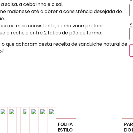
E
 a salsa, a cebolinha e o sal.
one maionese até a obter a consistência desejada do
io.
S
sa ou mais consistente, como você preferir.
ue o recheio entre 2 fatias de pão de forma.
, o que acharam desta receita de sanduiche natural de
o?
book
er
dIn
FOLHA
PAR
ESTILO
DO 