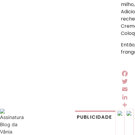
milho,
Adici
reche
Cremo
Coloq
Então
frang
Face
Twitt
Email
Linke
Share
PUBLICIDADE