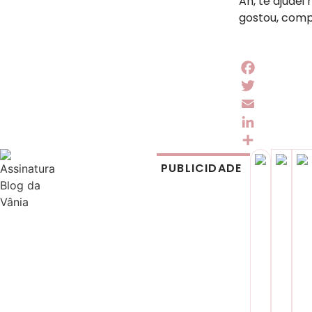
Ah, te ajudei
gostou, comp
Facebook
Twitter
Email
LinkedIn
Share
PUBLICIDADE