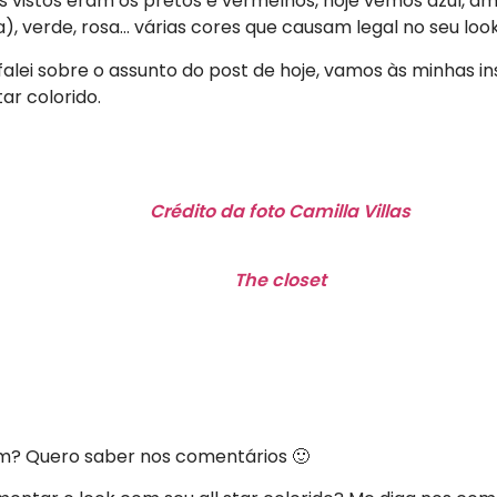
s vistos eram os pretos e vermelhos, hoje vemos azul, a
), verde, rosa… várias cores que causam legal no seu look
falei sobre o assunto do post de hoje, vamos às minhas i
tar colorido.
Crédito da foto Camilla Villas
The closet
am? Quero saber nos comentários 🙂