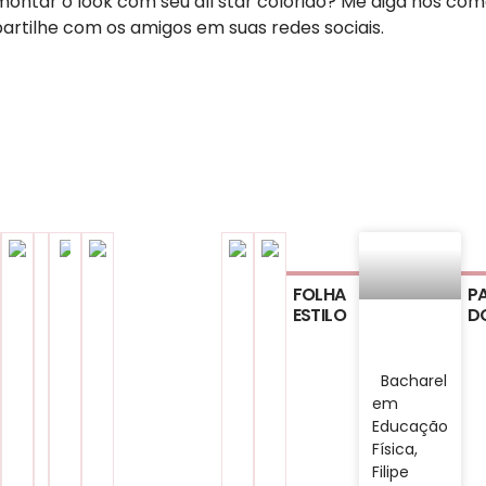
 montar o look com seu all star colorido? Me diga nos com
artilhe com os amigos em suas redes sociais.
FOLHA
P
ESTILO
D
Bacharel
em
Educação
Física,
Filipe