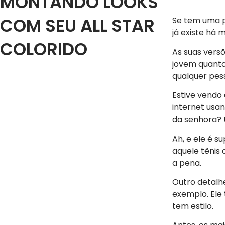
MONTANDO LOOKS
COM SEU ALL STAR
Se tem uma pe
já existe há 
COLORIDO
As suas versõ
jovem quanto 
qualquer pes
Estive vendo
internet usa
da senhora? U
Ah, e ele é s
aquele tênis
a pena.
Outro detalhe
exemplo. Ele
tem estilo.