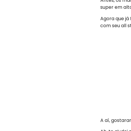
Antes, os mai
super em alta
Agora que já 
com seu all s
A aí, gostar