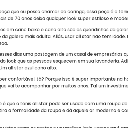
ça que eu posso chamar de coringa, essa peça é o tênis a
mais de 70 anos deixa qualquer look super estiloso e mode
es em cano baixo e cano alto são os queridinhos da galer
da galera mais adulta. Aliás, usar all star não tem idade.
soa.
 esses dias uma postagem de um casal de empresários 
ndo look que as pessoas esquecem em sua lavanderia. Adi
m all star azul cano alto.
uper confortável, tá? Porque isso é super importante na h
 que vai te acompanhar por muitos anos. Taí um investime
 é que o tênis all star pode ser usado com uma roupa de a
 tira a formalidade da roupa e dá aquele ar moderno e 