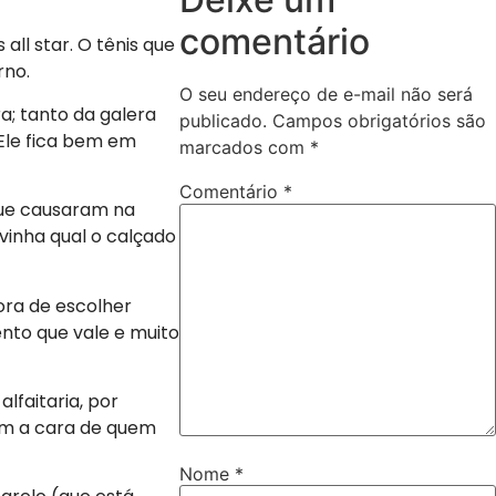
comentário
ll star. O tênis que
rno.
O seu endereço de e-mail não será
a; tanto da galera
publicado.
Campos obrigatórios são
 Ele fica bem em
marcados com
*
Comentário
*
que causaram na
vinha qual o calçado
ora de escolher
nto que vale e muito
lfaitaria, por
com a cara de quem
Nome
*