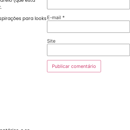
marelo (que está
.
E-mail
*
nspirações para looks
Site