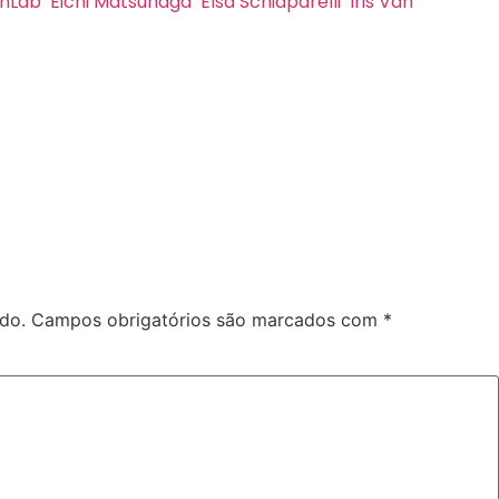
nLab
Eichi Matsunaga
Elsa Schiaparelli
Iris Van
do.
Campos obrigatórios são marcados com
*