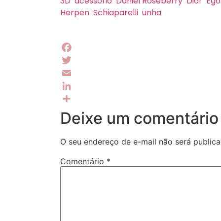
3D
acessório
Daniel Roseberry
Dior
Ego
Herpen
Schiaparelli
unha
Facebook
Twitter
Email
LinkedIn
Share
Deixe um comentário
O seu endereço de e-mail não será publica
Comentário
*