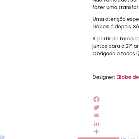
fazer uma transfo
Uma atenção espec
Depois é depois. Só
A partir do tercei
juntos para o 21º 
Obrigada a todos 
Vân
Designer:
Eliabe d
Facebook
Twitter
Email
LinkedIn