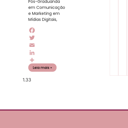
Pós-Graduanda
em Comunicação
e Marketing em
Mídias Digitais,
Facebook
Twitter
Email
LinkedIn
Share
Leia mais »