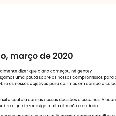
o, março de 2020
almente dizer que o ano começou, né gente?
 façamos uma pauta sobre os nossos compromissos para o
sobre os nossos objetivos para caírmos em campo e colo
ita cautela com as nossas decisões e escolhas. A eco
 sobre o que fazer exige muita atenção e cuidado.
 porque acredito que o pior já passou. Vamos acreditar 