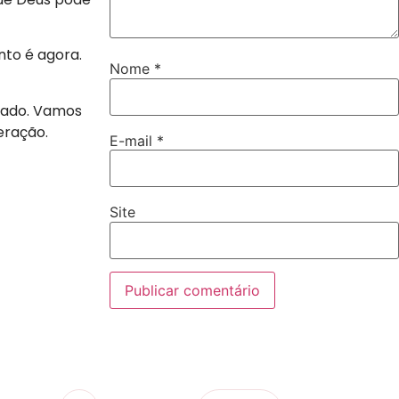
to é agora.
Nome
*
stado. Vamos
eração.
E-mail
*
Site