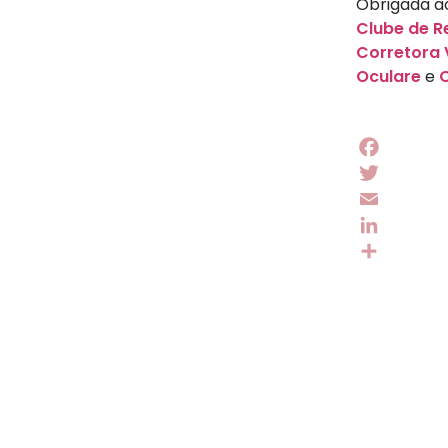
Obrigada a
Clube de 
Corretora 
Oculare
e
Facebook
Twitter
Email
LinkedIn
Share