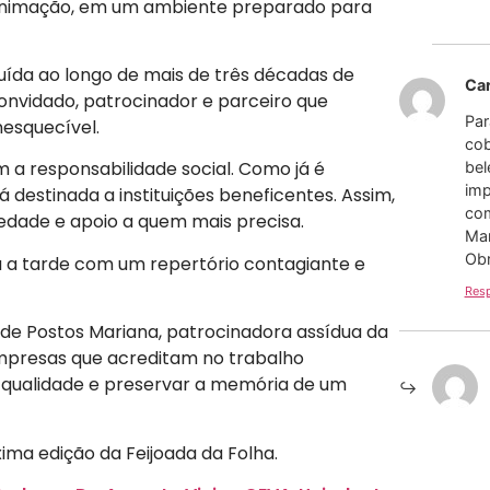
 animação, em um ambiente preparado para
uída ao longo de mais de três décadas de
Ca
convidado, patrocinador e parceiro que
Par
nesquecível.
cob
a responsabilidade social. Como já é
bel
imp
á destinada a instituições beneficentes. Assim,
com
dade e apoio a quem mais precisa.
Mar
Obr
 a tarde com um repertório contagiante e
Res
de Postos Mariana, patrocinadora assídua da
empresas que acreditam no trabalho
e qualidade e preservar a memória de um
ima edição da Feijoada da Folha.