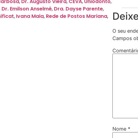
Barbosa
,
Dr. Augusto Vieira
,
CEVA
,
Uniodonto
,
,
Dr. Emilson Anselmé
,
Dra. Dayse Parente
,
Deix
ificat
,
Ivana Maia
,
Rede de Postos Mariana
,
O seu ende
Campos ob
Comentár
Nome
*