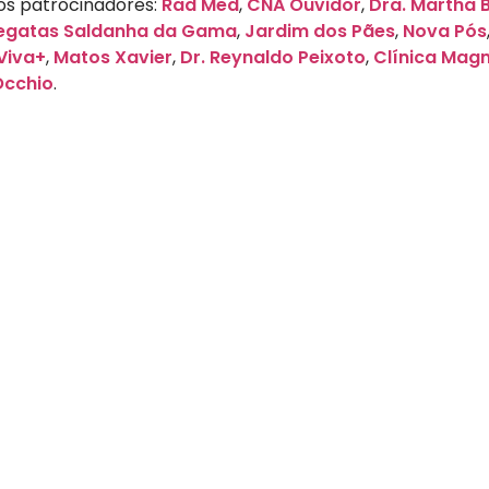
os patrocinadores:
Rad Med
,
CNA Ouvidor
,
Dra. Martha 
Regatas Saldanha da Gama
,
Jardim dos Pães
,
Nova Pós
Viva+
,
Matos Xavier
,
Dr. Reynaldo Peixoto
,
Clínica Magn
Occhio
.