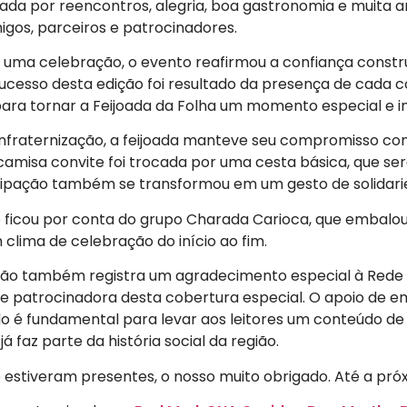
ada por reencontros, alegria, boa gastronomia e muita
gos, parceiros e patrocinadores.
 uma celebração, o evento reafirmou a confiança constr
 sucesso desta edição foi resultado da presença de cada 
para tornar a Feijoada da Folha um momento especial e i
fraternização, a feijoada manteve seu compromisso com 
 camisa convite foi trocada por uma cesta básica, que ser
cipação também se transformou em um gesto de solidarie
 ficou por conta do grupo Charada Carioca, que embalou
 clima de celebração do início ao fim.
ção também registra um agradecimento especial à Rede 
o e patrocinadora desta cobertura especial. O apoio de 
o é fundamental para levar aos leitores um conteúdo d
á faz parte da história social da região.
 estiveram presentes, o nosso muito obrigado. Até a próx