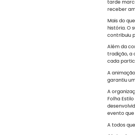
tarde marc
receber ami
Mais do que
história. O
contribuiu 
Além da con
tradição, a
cada parti
A animação
garantiu um
A organiza
Folha Estil
desenvolvid
evento que j
A todos que