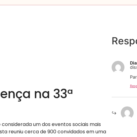
Resp
Dia
dis
Par
Res
ença na 33ª
é considerada um dos eventos sociais mais
festa reuniu cerca de 900 convidados em uma