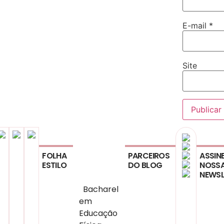
E-mail
*
Site
FOLHA
PARCEIROS
ASSIN
ESTILO
DO BLOG
NOSS
NEWSL
Bacharel
em
Educação