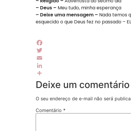
– Religião –
Adventista do sétimo dia
– Deus –
Meu tudo, minha esperança
– Deixe uma mensagem –
Nada temos q
esquecido o que Deus fez no passado – E
Facebook
Twitter
Email
LinkedIn
Share
Deixe um comentário
O seu endereço de e-mail não será publica
Comentário
*