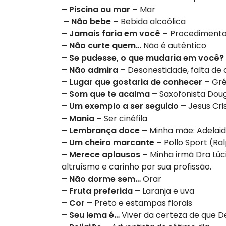
– Piscina ou mar –
Mar
– Não bebe –
Bebida alcoólica
– Jamais faria em você –
Procedimento 
– Não curte quem…
Não é autêntico
– Se pudesse, o que mudaria em você?
– Não admira –
Desonestidade, falta de 
– Lugar que gostaria de conhecer –
Gré
– Som que te acalma –
Saxofonista Dougl
– Um exemplo a ser seguido –
Jesus Cri
– Mania –
Ser cinéfila
– Lembrança doce –
Minha mãe: Adelaid
– Um cheiro marcante –
Pollo Sport (Ra
– Merece aplausos –
Minha irmã Dra Lúc
altruísmo e carinho por sua profissão.
– Não dorme sem…
Orar
– Fruta preferida –
Laranja e uva
– Cor –
Preto e estampas florais
– Seu lema é…
Viver da certeza de que D