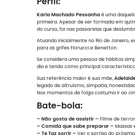
Perfil:
Karla Machado Pessanha
é uma daquel
primeira. Apesar de ser formada em quím
do curso, foi nas passarelas que deslumb
Atuando inicialmente no Rio de Janeiro, 
para as grifes Fiorucci e Benetton.
Se considera uma pessoa de hábitos simp
dia e tendo como principal característica
Sua referência maior é sua mãe,
Adelaid
legado de altruísmo, simpatia, honestidad
Nos momentos de folga costuma ir ao cin
Bate-bola:
– Não gosta de assistir –
Filme de terro
– Comida que sabe preparar –
Massas e
– Te faz sorrir –
Ver o sorriso do próximo