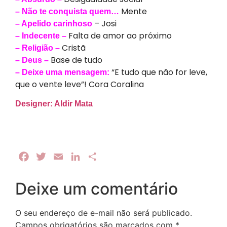
Mente
– Não te conquista quem…
– Josi
– Apelido carinhoso
Falta de amor ao próximo
– Indecente –
Cristã
– Religião –
Base de tudo
– Deus –
“E tudo que não for leve,
– Deixe uma mensagem:
que o vente leve”! Cora Coralina
Designer: Aldir Mata
Facebook
Twitter
Email
LinkedIn
Share
Deixe um comentário
O seu endereço de e-mail não será publicado.
Campos obrigatórios são marcados com
*