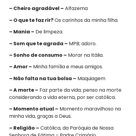
– Cheiro agradável –
Alfazema
– O que te faz rir?
Os carinhos da minha filha.
– Mania –
De limpeza.
– Som que te agrada –
MPB; adoro.
– Sonho de consumo –
Morar na Itália.
– Amor –
Minha família e meus amigos.
– Não falta na tua bolsa –
Maquiagem
– A morte –
Faz parte da vida; penso na morte
considerando a vida eterna, por ser católica.
– Momento atual –
Momento maravilhoso na
minha vida, graças a Deus.
– Religião –
Católica, da Paróquia de Nossa
Senhora de Fátima – Padre Crimário.