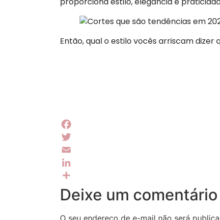
proporciona estilo, elegância e praticida
Então, qual o estilo vocês arriscam dizer 
Facebook
Twitter
Email
LinkedIn
Share
Deixe um comentário
O seu endereço de e-mail não será publica