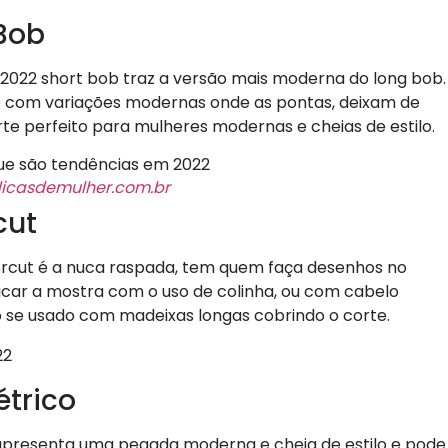
 Bob
2022 short bob traz a versão mais moderna do long bob.
 e com variações modernas onde as pontas, deixam de
rte perfeito para mulheres modernas e cheias de estilo.
icasdemulher.com.br
cut
dercut é a nuca raspada, tem quem faça desenhos no
car a mostra com o uso de colinha, ou com cabelo
 se usado com madeixas longas cobrindo o corte.
étrico
presenta uma pegada moderna e cheia de estilo e pode