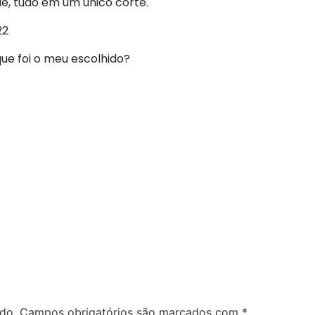
de, tudo em um único corte.
que foi o meu escolhido?
do.
Campos obrigatórios são marcados com
*