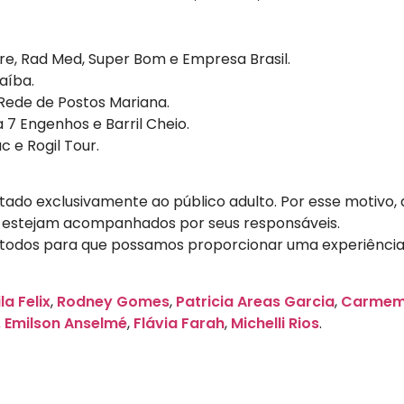
re, Rad Med, Super Bom e Empresa Brasil.
aíba.
 Rede de Postos Mariana.
7 Engenhos e Barril Cheio.
c e Rogil Tour.
ltado exclusivamente ao público adulto. Por esse motivo
ue estejam acompanhados por seus responsáveis.
dos para que possamos proporcionar uma experiência 
la Felix
,
Rodney Gomes
,
Patricia Areas Garcia
,
Carmem 
. Emilson Anselmé
,
Flávia Farah
,
Michelli Rios
.