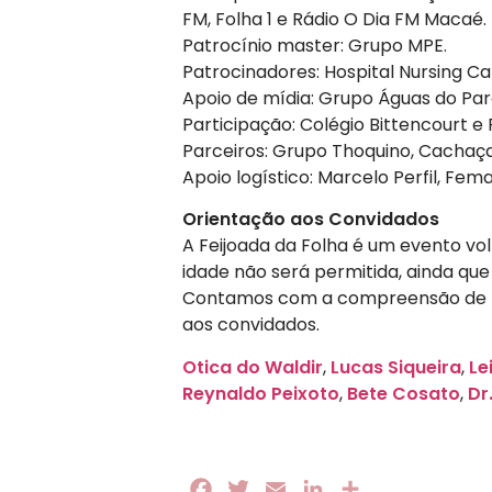
FM, Folha 1 e Rádio O Dia FM Macaé.
Patrocínio master: Grupo MPE.
Patrocinadores: Hospital Nursing Ca
Apoio de mídia: Grupo Águas do Par
Participação: Colégio Bittencourt e
Parceiros: Grupo Thoquino, Cachaça 
Apoio logístico: Marcelo Perfil, Fema
Orientação aos Convidados
A Feijoada da Folha é um evento vo
idade não será permitida, ainda q
Contamos com a compreensão de to
aos convidados.
Otica do Waldir
,
Lucas Siqueira
,
Lei
Reynaldo Peixoto
,
Bete Cosato
,
Dr
Facebook
Twitter
Email
LinkedIn
Share