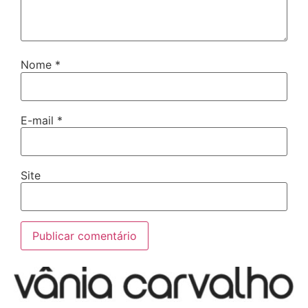
Nome
*
E-mail
*
Site