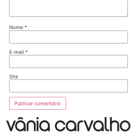
Nome
*
E-mail
*
Site